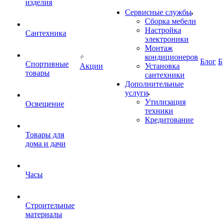
изделия
Сервисные службы
Сборка мебели
Настройка
Сантехника
электроники
Монтаж
кондиционеров
Блог
Б
Спортивные
Акции
Установка
товары
сантехники
Дополнительные
услуги
Утилизация
Освещение
техники
Кредитование
Товары для
дома и дачи
Часы
Строительные
материалы