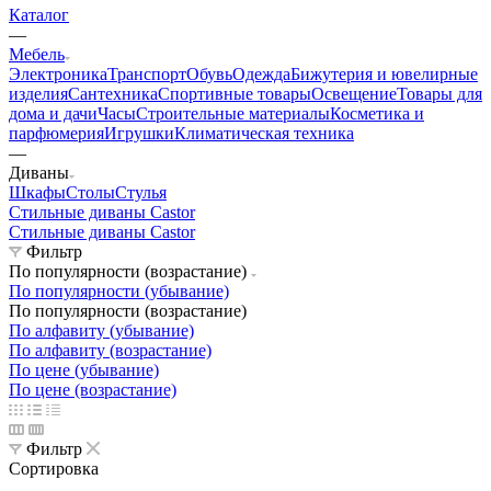
Каталог
—
Мебель
Электроника
Транспорт
Обувь
Одежда
Бижутерия и ювелирные
изделия
Сантехника
Спортивные товары
Освещение
Товары для
дома и дачи
Часы
Строительные материалы
Косметика и
парфюмерия
Игрушки
Климатическая техника
—
Диваны
Шкафы
Столы
Стулья
Стильные диваны Castor
Стильные диваны Castor
Фильтр
По популярности (возрастание)
По популярности (убывание)
По популярности (возрастание)
По алфавиту (убывание)
По алфавиту (возрастание)
По цене (убывание)
По цене (возрастание)
Фильтр
Сортировка